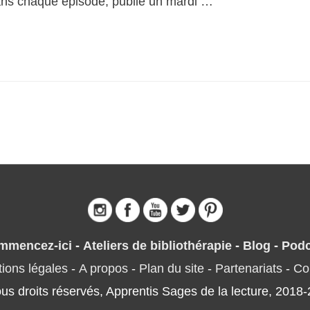
ans chaque épisode, publié un mardi …
mmencez-ici
-
Ateliers de bibliothérapie
-
Blog
-
Podc
ions légales
-
A propos
-
Plan du site
-
Partenariats
-
Co
us droits réservés, Apprentis Sages de la lecture, 2018