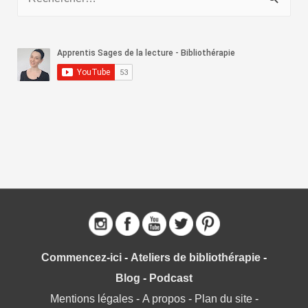
e
c
h
e
r
c
h
e
r
:
Commencez-ici
-
Ateliers de bibliothérapie
-
Blog
-
Podcast
Mentions légales
-
A propos
-
Plan du site
-