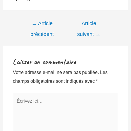
Navigation
←
Article
Article
de
précédent
suivant
→
l’article
Laisser un commentaire
Votre adresse e-mail ne sera pas publiée.
Les
champs obligatoires sont indiqués avec
*
Écrivez
ici…