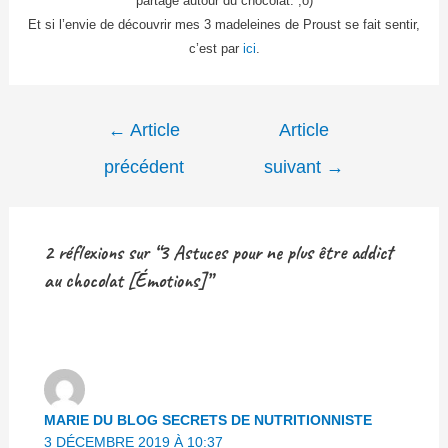
partage autour du chocolat. ;o)
Et si l’envie de découvrir mes 3 madeleines de Proust se fait sentir,
c’est par
ici
.
Navigation
←
Article
Article
de
précédent
suivant
→
l’article
2 réflexions sur “3 Astuces pour ne plus être addict
au chocolat [Émotions]”
MARIE DU BLOG SECRETS DE NUTRITIONNISTE
3 DÉCEMBRE 2019 À 10:37