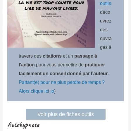
outils
déco
uvrez
des
ouvra
ges à
travers des
citations
et un
passage à
l’action
pour vous permettre de
pratiquer
facilement un conseil donné par l’auteur
.
Partant(e) pour ne plus perdre de temps ?
Alors clique ici ;o
)
Voir plus de fiches outils
Autohypnose