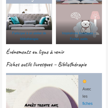
Participer à un atelier de
Inspirations livresques –
bibliothérapie
Fiches outils
Événements en ligne à venir
Fiches outils livresques – Bibliothérapie
Avec
les
fiches