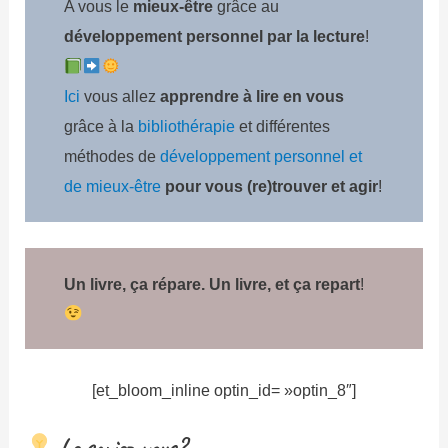
A vous le
mieux-être
grâce au
développement personnel par la lecture
!
Ici
vous allez
apprendre à lire en vous
grâce à la
bibliothérapie
et différentes
méthodes de
développement personnel et
de mieux-être
pour vous (re)trouver et agir
!
Un livre, ça répare. Un livre, et ça repart
!
[et_bloom_inline optin_id= »optin_8″]
Le saviez-vous?