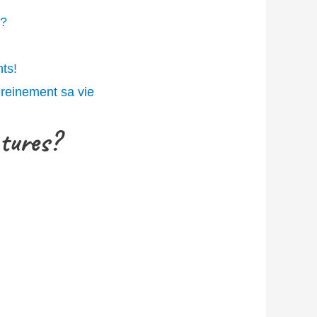
s?
ts!
ereinement sa vie
ctures?