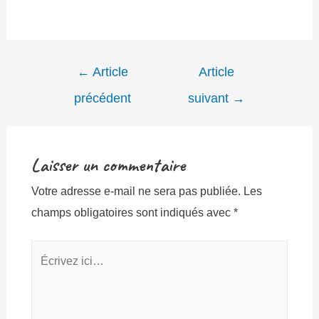
Navigation
←
Article
Article
de
précédent
suivant
→
l’article
Laisser un commentaire
Votre adresse e-mail ne sera pas publiée.
Les
champs obligatoires sont indiqués avec
*
Écrivez
ici…