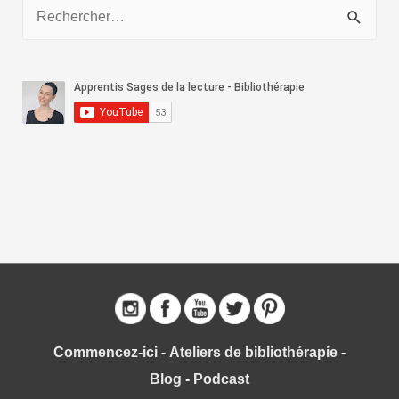
R
s
e
c
h
e
r
c
h
e
r
:
Commencez-ici
-
Ateliers de bibliothérapie
-
Blog
-
Podcast