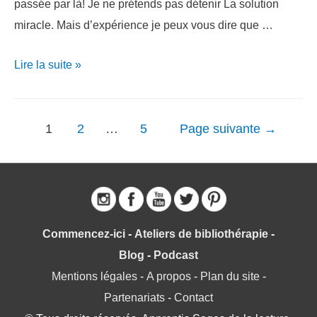
passée par là! Je ne prétends pas détenir La solution
miracle. Mais d’expérience je peux vous dire que …
Ado/Adulte:
Lire la suite »
que
faire
Navigation
quand
1
2
…
5
Page suivante
→
des
le
articles
plaisir
de
lire
n’est
Commencez-ici
-
Ateliers de bibliothérapie
-
plus
Blog
-
Podcast
au
Mentions légales
-
A propos
-
Plan du site
-
RDV?
Partenariats
-
Contact