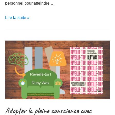
personnel pour atteindre …
Comment
Lire la suite »
Mieux
savoir
bien
vivre?
52
astuces
mentales
pour
ne
pas
passer
Adopter la pleine conscience avec
à