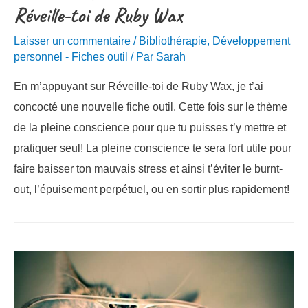
côté
Réveille-toi de Ruby Wax
de
Laisser un commentaire
/
Bibliothérapie
,
Développement
sa
personnel - Fiches outil
/ Par
Sarah
vie
En m’appuyant sur Réveille-toi de Ruby Wax, je t’ai
(Rolf
concocté une nouvelle fiche outil. Cette fois sur le thème
Dobelli)
de la pleine conscience pour que tu puisses t’y mettre et
pratiquer seul! La pleine conscience te sera fort utile pour
faire baisser ton mauvais stress et ainsi t’éviter le burnt-
out, l’épuisement perpétuel, ou en sortir plus rapidement!