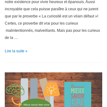
notre existence pour vivre heureux et épanouis. Aussi
incroyable que cela puisse paraître à ceux qui ne jurent
que par le proverbe « La curiosité est un vilain défaut »!
Certes, ce proverbe dit vrai pour les curieux
malintentionnés, malveillants. Mais pas pour les curieux
de la …
Quels
Lire la suite »
sont
les
pouvoirs
de
la
curiosité?