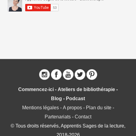
h
e
r
c
h
e
r
:
Commencez-ici
-
Ateliers de bibliothérapie
-
Blog
-
Podcast
Mentions légales
-
A propos
-
Plan du site
-
Partenariats
-
Contact
© Tous droits réservés, Apprentis Sages de la lecture,
2018-2026