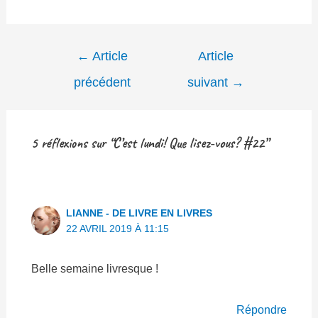
Navigation
←
Article
Article
de
précédent
suivant
→
l’article
5 réflexions sur “C’est lundi! Que lisez-vous? #22”
LIANNE - DE LIVRE EN LIVRES
22 AVRIL 2019 À 11:15
Belle semaine livresque !
Répondre