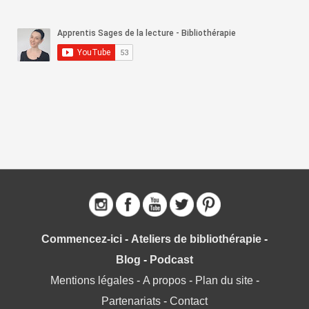
c
h
e
r
c
h
e
r
:
Commencez-ici
-
Ateliers de bibliothérapie
-
Blog
-
Podcast
Mentions légales
-
A propos
-
Plan du site
-
Partenariats
-
Contact